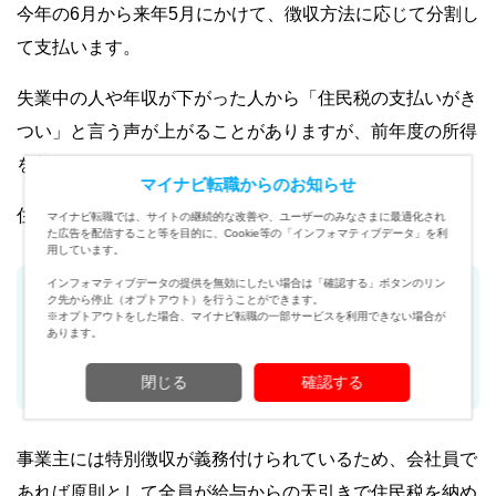
今年の6月から来年5月にかけて、徴収方法に応じて分割し
て支払います。
失業中の人や年収が下がった人から「住民税の支払いがき
つい」と言う声が上がることがありますが、前年度の所得
を基準にしているからです。
マイナビ転職からのお知らせ
住民税には、納付方法が2つあります。
マイナビ転職では、サイトの継続的な改善や、ユーザーのみなさまに最適化され
た広告を配信すること等を目的に、Cookie等の「インフォマティブデータ」を利
用しています。
インフォマティブデータの提供を無効にしたい場合は「確認する」ボタンのリン
ク先から停止（オプトアウト）を行うことができます。
普通徴収
…… 年に4回、納税者が直接納める
※オプトアウトをした場合、マイナビ転職の一部サービスを利用できない場合が
あります。
特別徴収
…… 毎月の給与から天引き（会社が納付
を代行）
閉じる
確認する
事業主には特別徴収が義務付けられているため、会社員で
あれば原則として全員が給与からの天引きで住民税を納め