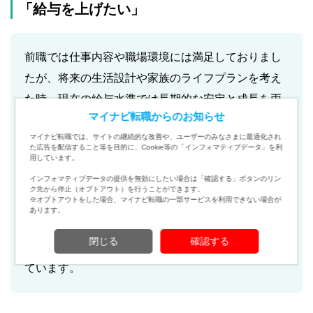
「給与を上げたい」
前職では仕事内容や職場環境には満足しておりまし
たが、将来の生活設計や家族のライフプランを考え
た時、現在の給与水準では長期的な安定と成長を両
マイナビ転職からのお知らせ
立させるには課題があると感じました。
マイナビ転職では、サイトの継続的な改善や、ユーザーのみなさまに最適化され
た広告を配信すること等を目的に、Cookie等の「インフォマティブデータ」を利
これまで培ってきたスキルや経験を更に生かしつ
用しています。
つ、安定した生活基盤を確保できる環境で働きたい
インフォマティブデータの提供を無効にしたい場合は「確認する」ボタンのリン
ク先から停止（オプトアウト）を行うことができます。
という思いが強くなり、転職を決意いたしました。
※オプトアウトをした場合、マイナビ転職の一部サービスを利用できない場合が
あります。
給与面だけでなく、スキルアップやキャリアの幅を
閉じる
確認する
広げられる環境で、会社に貢献していきたいと考え
ています。