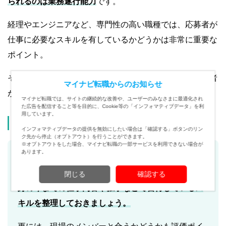
られるのは業務遂行能力
です。
経理やエンジニアなど、専門性の高い職種では、応募者が
仕事に必要なスキルを有しているかどうかは非常に重要な
ポイント。
そのため、業務の流れと内容を把握している部署の担当者
マイナビ転職からのお知らせ
が面接を行い、応募者の能力を評価します。
マイナビ転職では、サイトの継続的な改善や、ユーザーのみなさまに最適化され
た広告を配信すること等を目的に、Cookie等の「インフォマティブデータ」を利
用しています。
対策法
インフォマティブデータの提供を無効にしたい場合は「確認する」ボタンのリン
ク先から停止（オプトアウト）を行うことができます。
※オプトアウトをした場合、マイナビ転職の一部サービスを利用できない場合が
あります。
こうしたケースでは、求人情報に記載されている仕
事内容や必須条件を面接前に読み返し、関連する
自
閉じる
確認する
身の今までの仕事内容や独学などで習得しているス
キルを整理しておきましょう。