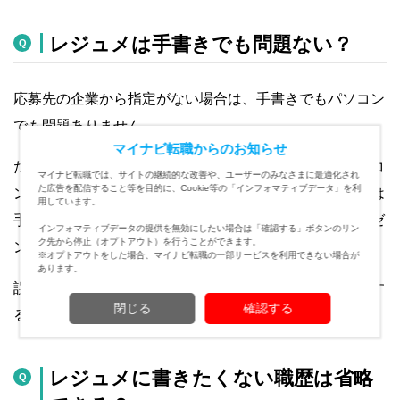
レジュメは手書きでも問題ない？
応募先の企業から指定がない場合は、手書きでもパソコン
でも問題ありません。
マイナビ転職からのお知らせ
ただ、誤字脱字の修正のしやすさなどを考えると、パソコ
マイナビ転職では、サイトの継続的な改善や、ユーザーのみなさまに最適化され
た広告を配信すること等を目的に、Cookie等の「インフォマティブデータ」を利
ンで作成することをおすすめします。しかし、大切なのは
用しています。
手書きであってもパソコンであっても「自分自身をプレゼ
インフォマティブデータの提供を無効にしたい場合は「確認する」ボタンのリン
ク先から停止（オプトアウト）を行うことができます。
ンテーションできているか」です。
※オプトアウトをした場合、マイナビ転職の一部サービスを利用できない場合が
あります。
誤字脱字やレイアウト崩れなどがないよう、慎重に確認す
閉じる
確認する
るようにしましょう。
レジュメに書きたくない職歴は省略